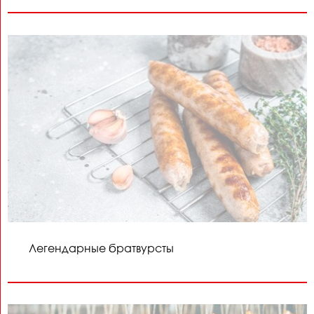
Легендарные братвурсты