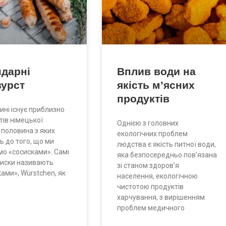
ндарні
Вплив води на
вурст
якість м’ясних
продуктів
ині існує приблизно
тів німецької
Однією з головних
 половина з яких
екологічних проблем
 до того, що ми
людства є якість питної води,
о «сосисками». Самі
яка безпосередньо пов’язана
сиски називають
зі станом здоров’я
ами», Würstchen, як
населення, екологічною
чистотою продуктів
харчування, з вирішенням
проблем медичного