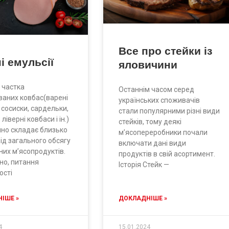
Все про стейки із
і емульсії
яловичини
і частка
Останнім часом серед
ваних ковбас(варені
українських споживачів
 сосиски, сардельки,
стали популярними різні види
ліверні ковбаси і ін.)
стейків, тому деякі
йно складає близько
м’ясопереробники почали
ід загального обсягу
включати дані види
их м’ясопродуктів.
продуктів в свій асортимент.
но, питання
Історія Стейк —
ості
ІШЕ »
ДОКЛАДНІШЕ »
4
15.01.2024