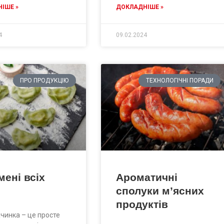
ІШЕ »
ДОКЛАДНІШЕ »
4
09.02.2024
ПРО ПРОДУКЦІЮ
ТЕХНОЛОГІЧНІ ПОРАДИ
ені всіх
Ароматичні
сполуки м’ясних
продуктів
начинка – це просте