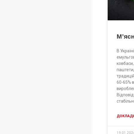
М’ясн
В Україн
емульго
ковбаси,
паштети, 
традиці
60-65% в
вироблен
Відповід
стабільн
ДОКЛАДН
19.01.202