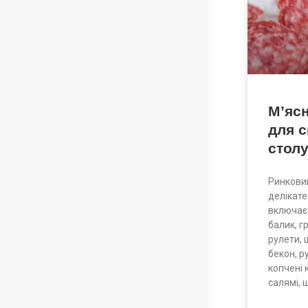
М’ясн
для 
стол
Ринкови
делікате
включає:
балик, г
рулети, 
бекон, р
копчені 
салямі, 