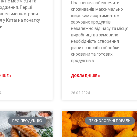
я не має місця та
Прагнення забезпечити
родження. Перші
споживачів максимально
 «пельмені» страви
широким асортиментом
я у Китаї на початку
харчових продуктів
и.
незалежно від часу та місця
виробництва зумовило
необхідність створення
різних способів обробки
сировини та готових
продуктів з
ІШЕ »
ДОКЛАДНІШЕ »
4
26.02.2024
ПРО ПРОДУКЦІЮ
ТЕХНОЛОГІЧНІ ПОРАДИ