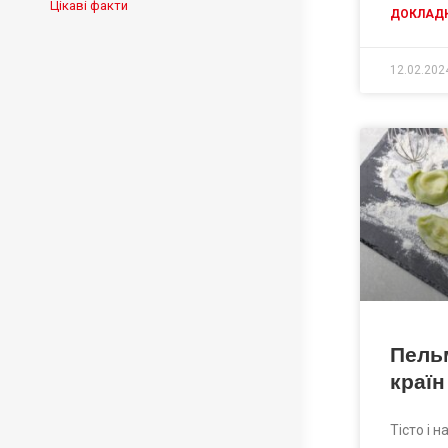
Цікаві факти
ДОКЛАДН
12.02.202
Пельм
країн
Тісто і 