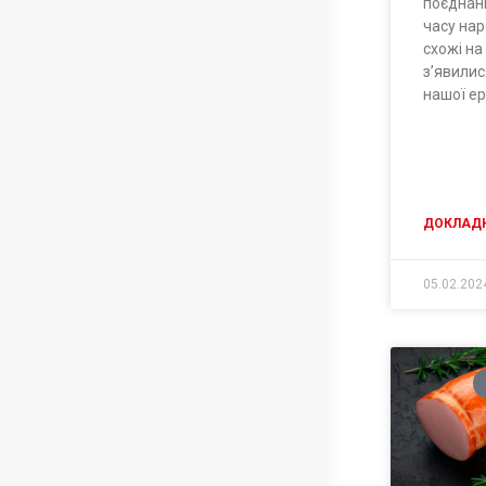
поєднанн
часу на
схожі на
з’явилис
нашої ер
ДОКЛАДН
05.02.202