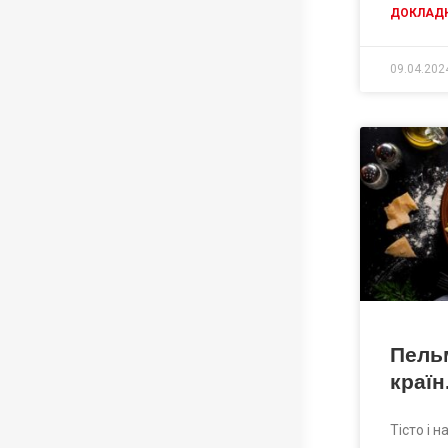
ДОКЛАДН
09.04.202
Пельм
країн
Тісто і 