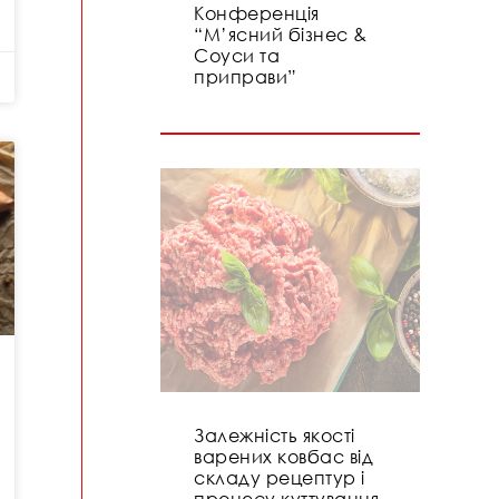
Конференція
“М’ясний бізнес &
Соуси та
приправи”
Залежність якості
варених ковбас від
складу рецептур і
процесу куттування