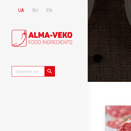
UA
RU
EN
Search Button
Search
for: