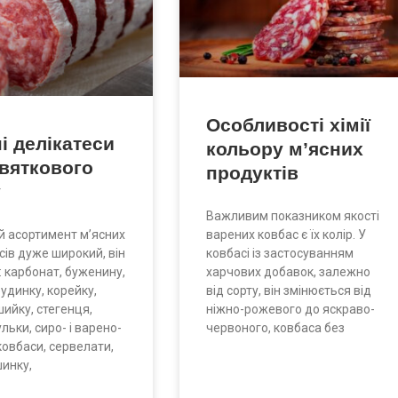
Особливості хімії
і делікатеси
кольору м’ясних
святкового
продуктів
у
Важливим показником якості
варених ковбас є їх колір. У
й асортимент м’ясних
ковбасі із застосуванням
сів дуже широкий, він
харчових добавок, залежно
 карбонат, буженину,
від сорту, він змінюється від
рудинку, корейку,
ніжно-рожевого до яскраво-
шийку, стегенця,
червоного, ковбаса без
ульки, сиро- і варено-
ковбаси, сервелати,
шинку,