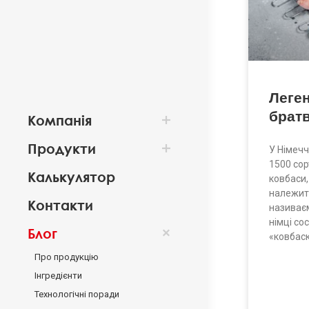
Леге
брат
Компанія
Продукти
У Німечч
1500 сор
Калькулятор
ковбаси,
належить
Контакти
називаєм
німці со
Блог
«ковбаск
Про продукцію
Інгредієнти
Технологічні поради