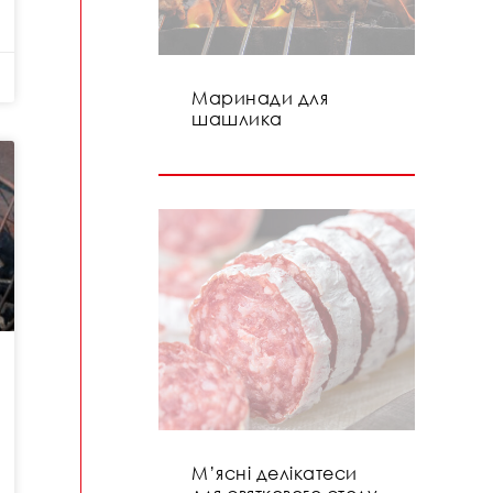
Маринади для
шашлика
М’ясні делікатеси