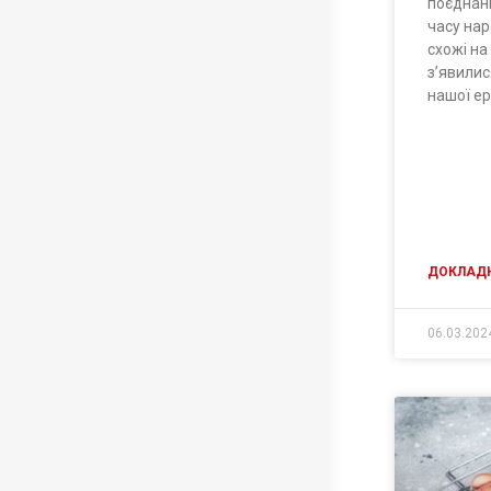
поєднанн
часу на
схожі на
з’явилис
нашої ер
ДОКЛАДН
06.03.202