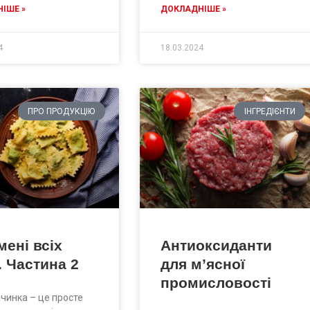
ІШЕ »
ДОКЛАДНІШЕ »
4
18.03.2024
ПРО ПРОДУКЦІЮ
ІНГРЕДІЄНТИ
ені всіх
Антиоксиданти
. Частина 2
для м’ясної
промисловості
начинка – це просте