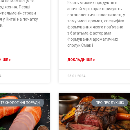
я не має місця та
Якість м’ясних продуктів в
родження. Перші
значній мірі характеризують
 «пельмені» страви
органолептичні властивості, у
я у Китаї на початку
тому числі аромат, специфіка
и.
формування якого пов’язана
з багатьма факторами
Формування ароматичних
сполук Смак і
ІШЕ »
ДОКЛАДНІШЕ »
4
25.01.2024
ТЕХНОЛОГІЧНІ ПОРАДИ
ПРО ПРОДУКЦІЮ