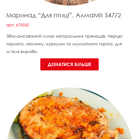
Маринад “Для птиці”, АлмаМіт S47/2
арт: 670032
Збалансований смак натуральних прянощів, перцю
чорного, часнику, куркуми та мускатного горіха, для
м’ясні вироби
ДІЗНАТИСЯ БІЛЬШЕ