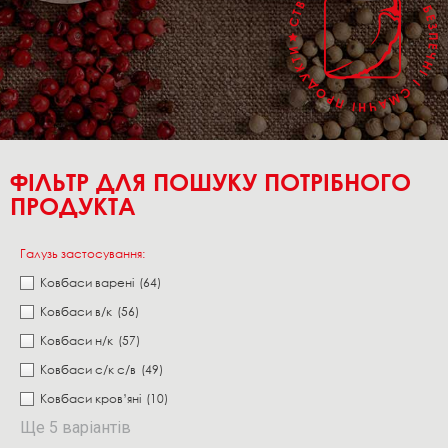
ФІЛЬТР ДЛЯ ПОШУКУ ПОТРІБНОГО
ПРОДУКТА
Галузь застосування:
Ковбаси варені
(64)
Ковбаси в/к
(56)
Ковбаси н/к
(57)
Ковбаси с/к с/в
(49)
Ковбаси кров’яні
(10)
Ще 5 варіантів