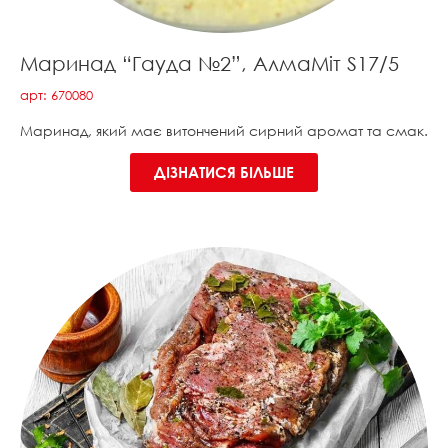
Маринад “Гауда №2”, АлмаМіт S17/5
арт: 670080
Маринад, який має витончений сирний аромат та смак.
ДІЗНАТИСЯ БІЛЬШЕ