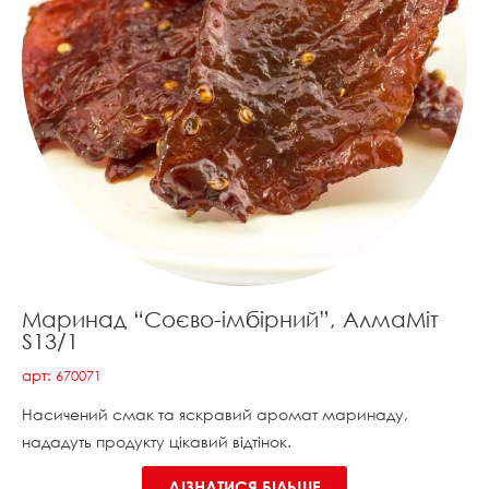
Маринад “Соєво-імбірний”, АлмаМіт
S13/1
арт: 670071
Насичений смак та яскравий аромат маринаду,
нададуть продукту цікавий відтінок.
ДІЗНАТИСЯ БІЛЬШЕ