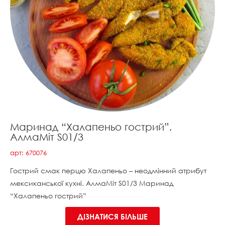
Маринад “Халапеньо гострий”,
АлмаМіт S01/3
арт: 670076
Гострий смак перцю Халапеньо – неодмінний атрибут
мексиканської кухні. АлмаМіт S01/3 Маринад
“Халапеньо гострий”
ДІЗНАТИСЯ БІЛЬШЕ