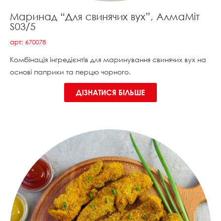
Маринад “Для свинячих вух”, АлмаМіт
S03/5
арт: 670078
Комбінація інгредієнтів для маринування свинячих вух на
основі паприки та перцю чорного.
ДІЗНАТИСЯ БІЛЬШЕ