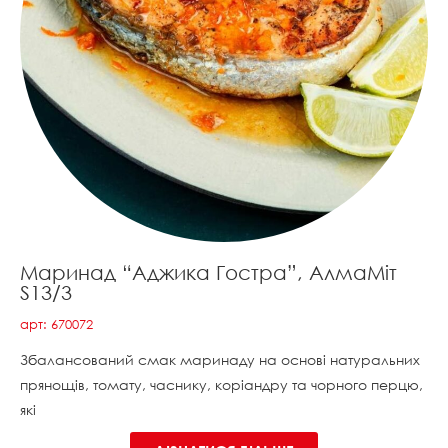
Маринад “Аджика Гостра”, АлмаМіт
S13/3
арт: 670072
Збалансований смак маринаду на основі натуральних
прянощів, томату, часнику, коріандру та чорного перцю,
які