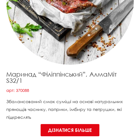
Маринад “Філіппінський”, АлмаМіт
S32/1
арт: 370088
Збалансований смак суміші на основі натуральних
прянощів часнику, паприки, імбиру та петрушки, які
підкреслять
ДІЗНАТИСЯ БІЛЬШЕ