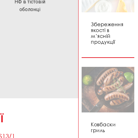
НФ в тістовій
оболонці
Збереження
якості в
м’ясній
продукції
Ї
Ковбаски
гриль
S13/1