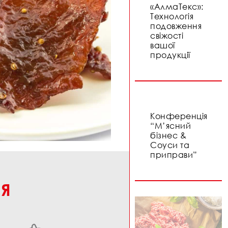
«АлмаТекс»:
Технологія
подовження
свіжості
вашої
продукції
Конференція
“М’ясний
бізнес &
Соуси та
приправи”
НЯ