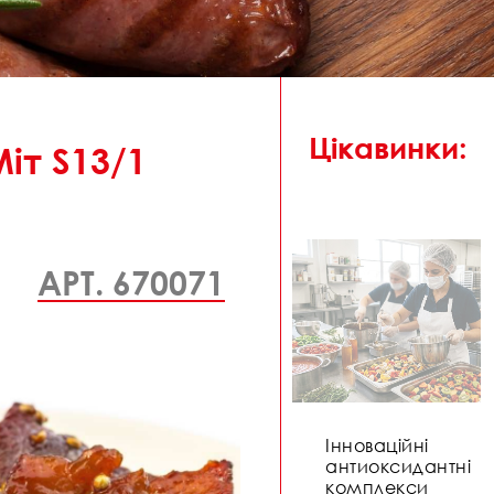
Цікавинки:
іт S13/1
АРТ. 670071
Інноваційні
антиоксидантні
комплекси