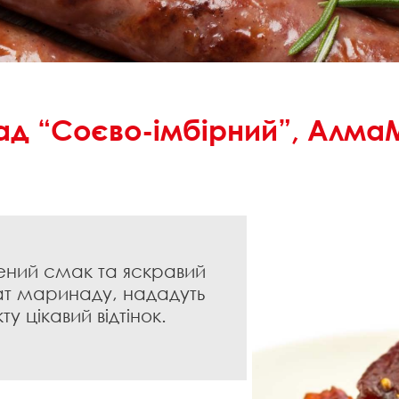
д “Соєво-імбірний”, АлмаМ
ений смак та яскравий
т маринаду, нададуть
ту цікавий відтінок.