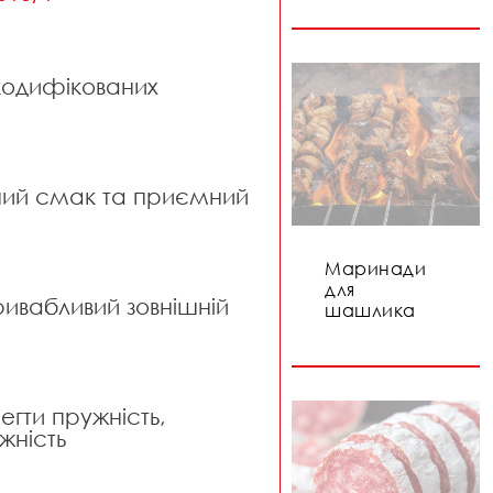
-кодифікованих
ний смак та приємний
Маринади
для
ривабливий зовнішній
шашлика
егти пружність,
іжність