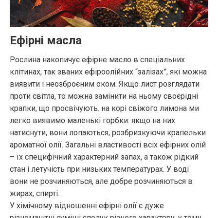
Ефірні масла
Рослина накопичує ефірне масло в спеціальних
клітинах, так званих ефіроолійних “залізах”, які можна
виявити і неозброєним оком. Якщо лист розглядати
проти світла, то можна замінити на ньому своєрідні
крапки, що просвічують. на корі свіжого лимона ми
легко виявимо маленькі горбки: якщо на них
натиснути, вони лопаються, розбризкуючи крапельки
ароматної олії. Загальні властивості всіх ефірних олій
– їх специфічний характерний запах, а також рідкий
стан і летучість при низьких температурах. У воді
вони не розчиняються, але добре розчиняються в
жирах, спирті.
У хімічному відношенні ефірні олії є дуже
різноманітні суміші сполук різного характеру, у тому