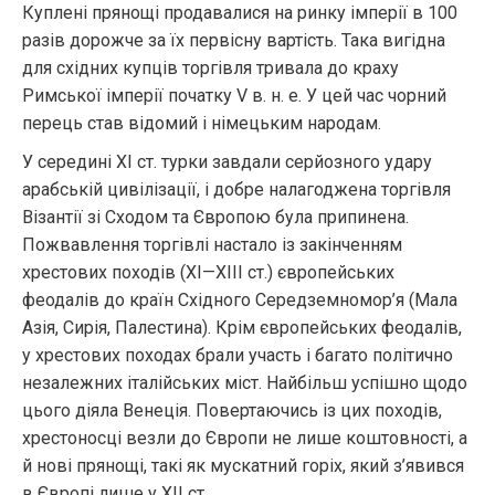
Куплені прянощі продавалися на ринку імперії в 100
разів дорожче за їх первісну вартість. Така вигідна
для східних купців торгівля тривала до краху
Римської імперії початку V в. н. е. У цей час чорний
перець став відомий і німецьким народам.
У середині XI ст. турки завдали серйозного удару
арабській цивілізації, і добре налагоджена торгівля
Візантії зі Сходом та Європою була припинена.
Пожвавлення торгівлі настало із закінченням
хрестових походів (XI—XIII ст.) європейських
феодалів до країн Східного Середземномор’я (Мала
Азія, Сирія, Палестина). Крім європейських феодалів,
у хрестових походах брали участь і багато політично
незалежних італійських міст. Найбільш успішно щодо
цього діяла Венеція. Повертаючись із цих походів,
хрестоносці везли до Європи не лише коштовності, а
й нові прянощі, такі як мускатний горіх, який з’явився
в Європі лише у XII ст.