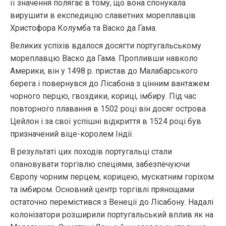
її значення полягає в тому, що вона спонукала
вирушити в експедицію славетних мореплавців
Христофора Колумба та Васко да Гама.
Великих успіхів вдалося досягти португальському
мореплавцю Васко да Гама. Пропливши навколо
Америки, він у 1498 р. пристав до Малабарського
берега і повернувся до Лісабона з цінним вантажем
чорного перцю, гвоздики, кориці, імбиру. Під час
повторного плавання в 1502 році він досяг острова
Цейлон і за свої успішні відкриття в 1524 році був
призначений віце-королем Індії.
В результаті цих походів португальці стали
опановувати торгівлю спеціями, забезпечуючи
Європу чорним перцем, корицею, мускатним горіхом
та імбиром. Основний центр торгівлі прянощами
остаточно перемістився з Венеції до Лісабону. Надалі
колонізатори розширили португальський вплив як на