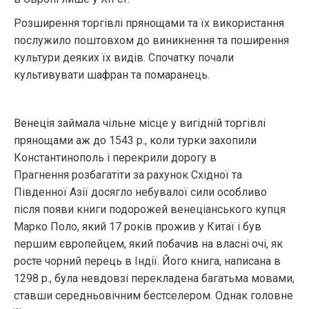
Розширення торгівлі прянощами та їх використання
послужило поштовхом до виникнення та поширення
культури деяких їх видів. Спочатку почали
культивувати шафран та помаранець.
Венеція займала чільне місце у вигідній торгівлі
прянощами аж до 1543 р., коли турки захопили
Константинополь і перекрили дорогу в
Прагнення розбагатіти за рахунок Східної та
Південної Азії досягло небувалої сили особливо
після появи книги подорожей венеціанського купця
Марко Поло, який 17 років прожив у Китаї і був
першим європейцем, який побачив на власні очі, як
росте чорний перець в Індії. Його книга, написана в
1298 р., була невдовзі перекладена багатьма мовами,
ставши середньовічним бестселером. Однак головне