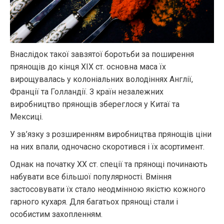
Внаслідок такої завзятої боротьби за поширення
прянощів до кінця XIX ст. основна маса їх
вирощувалась у колоніальних володіннях Англії,
Франції та Голландії. З країн незалежних
виробництво прянощів збереглося у Китаї та
Мексиці.
У зв’язку з розширенням виробництва прянощів ціни
на них впали, одночасно скоротився і їх асортимент.
Однак на початку XX ст. спеції та прянощі починають
набувати все більшої популярності. Вміння
застосовувати їх стало неодмінною якістю кожного
гарного кухаря. Для багатьох прянощі стали і
особистим захопленням.