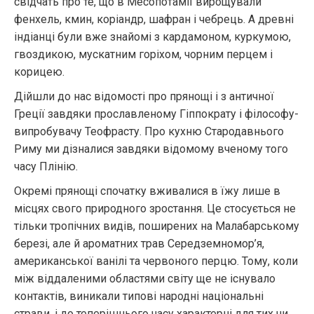
свідчать про те, що в Месопотамії вирощували
фенхель, кмин, коріандр, шафран і чебрець. А древні
індіанці були вже знайомі з кардамоном, куркумою,
гвоздикою, мускатним горіхом, чорним перцем і
корицею.
Дійшли до нас відомості про прянощі і з античної
Греції завдяки прославленому Гіппократу і філософу-
випробувачу Теофрасту. Про кухню Стародавнього
Риму ми дізналися завдяки відомому вченому того
часу Плінію.
Окремі прянощі спочатку вживалися в їжу лише в
місцях свого природного зростання. Це стосується не
тільки тропічних видів, поширених на Малабарському
березі, але й ароматних трав Середземномор’я,
американської ванілі та червоного перцю. Тому, коли
між віддаленими областями світу ще не існувало
контактів, виникали типові народні національні
страви, і до теперішнього часу характерні для тих чи