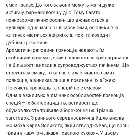
смак і запах. До того ж вони можуть мати дуже
активну фармакологічну дію. Тому багато
пряноароматичних рослин, що вживаються в
кулінарії, одночасно є і лікарськими, оскільки в їх
клітинах містяться ефірні олії, гіркі глікозиди і
дубільні речовини.
Ароматичні речовини прянощів надають їм
особливий присмак, який посилюється при нагріванні
і в більшості випадків супроводжується печінням. Що
стосується смаку, то він не є властивістю самих
прянощів, а виникає лише в поєднанні їх з їжею.
Пекучість прянощів та спецій не є смаком.
Одна з важливих відмінних особливостей прянощів і
спецій – їх бактерицидні властивості, що
обумовлюють тривале збереження їжі і різних
заготовок. З раннього середньовіччя дійшло вислів
монарха Карла Великого, який стверджував, що пряні
трави є «другом лікаря і хвалою кухаря». У цьому