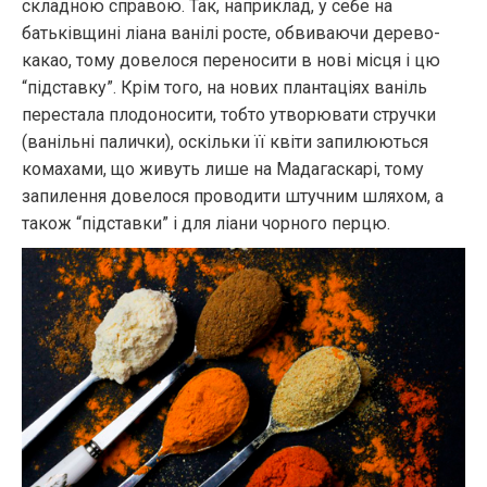
складною справою. Так, наприклад, у себе на
батьківщині ліана ванілі росте, обвиваючи дерево-
какао, тому довелося переносити в нові місця і цю
“підставку”. Крім того, на нових плантаціях ваніль
перестала плодоносити, тобто утворювати стручки
(ванільні палички), оскільки її квіти запилюються
комахами, що живуть лише на Мадагаскарі, тому
запилення довелося проводити штучним шляхом, а
також “підставки” і для ліани чорного перцю.