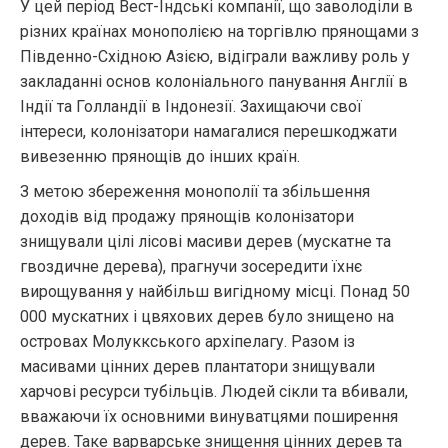
У цей період Вест-Індські компанії, що заволоділи в
різних країнах монополією на торгівлю прянощами з
Південно-Східною Азією, відіграли важливу роль у
закладанні основ колоніального панування Англії в
Індії та Голландії в Індонезії. Захищаючи свої
інтереси, колонізатори намагалися перешкоджати
вивезенню прянощів до інших країн.
З метою збереження монополії та збільшення
доходів від продажу прянощів колонізатори
знищували цілі лісові масиви дерев (мускатне та
гвоздичне дерева), прагнучи зосередити їхнє
вирощування у найбільш вигідному місці. Понад 50
000 мускатних і цвяхових дерев було знищено на
островах Молуккського архіпелагу. Разом із
масивами цінних дерев плантатори знищували
харчові ресурси тубільців. Людей сікли та вбивали,
вважаючи їх основними винуватцями поширення
дерев. Таке варварське знищення цінних дерев та