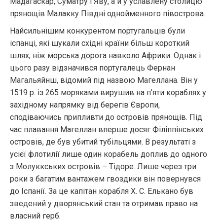
Мадагаскар, Суматру і Яву, а й у уславлену столицю
прянощів Малакку Півдні однойменного півострова.
Найсильнішим конкурентом португальців були
іспанці, які шукали східні країни більш короткий
шлях, ніж морська дорога навколо Африки. Однак і
цього разу відзначився португалець Фернан
Магальяйнш, відомий під назвою Магеллана. Він у
1519 р. із 265 моряками вирушив на п’яти кораблях у
західному напрямку від берегів Європи,
сподіваючись припливти до островів прянощів. Під
час плавання Магеллан вперше досяг Філіппінських
островів, де був убитий тубільцями. В результаті з
усієї флотилії лише один корабель доплив до одного
з Молуккських островів – Тідоре. Лише через три
роки з багатим вантажем гвоздики він повернувся
до Іспанії. За це капітан корабля X. С. Елькано був
зведений у дворянський стан та отримав право на
власний герб.