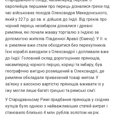
європейців першими про перець дізналися греки під
час військових походів Олександра Македонського,
який у 327 р. до зв. е. дійшов до Індії. Від греків про
чорний перець незабаром дізналися і древні
римляни, які почали жваву торгівлю з Індією за
допомогою жителів Південної Аравії (Ємену). У ІІ. н.
е. римляни вже стали обходитися без перекупників.
Їхні кораблі виходили з Олександрії і допливали вже
до Індії. Головний склад дорогоцінних прянощів,
насамперед чорного перцю, кориці та імбиру, був
географічно вигідно розміщений в Олександрії, де
римляни обкладали привезений товар митом. У
зв’язку з високою вартістю прянощів вживати їх у
їжу могли лише багаті грецькі та римські сім’ї.
У Стародавньому Римі придбання прянощів у східних
купців було однією з найважливіших статей витрат і
становило близько 4 млн. рублів золотом на рік.