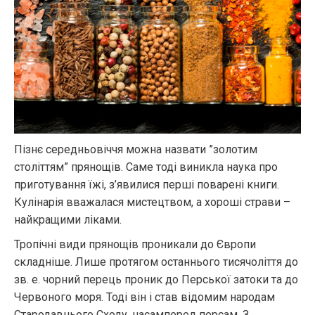
Пізнє середньовіччя можна назвати ”золотим
століттям” прянощів. Саме тоді виникла наука про
приготування їжі, з’явилися перші поварені книги.
Кулінарія вважалася мистецтвом, а хороші страви –
найкращими ліками.
Тропічні види прянощів проникали до Європи
складніше. Лише протягом останнього тисячоліття до
зв. е. чорний перець проник до Перської затоки та до
Червоного моря. Тоді він і став відомим народам
Стародавнього Сходу, насамперед персам. З