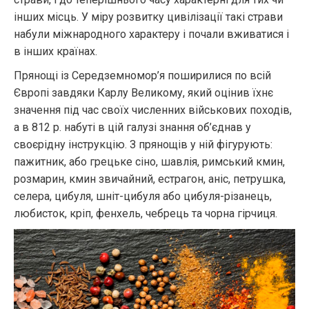
інших місць. У міру розвитку цивілізації такі страви
набули міжнародного характеру і почали вживатися і
в інших країнах.
Прянощі із Середземномор’я поширилися по всій
Європі завдяки Карлу Великому, який оцінив їхнє
значення під час своїх численних військових походів,
а в 812 р. набуті в цій галузі знання об’єднав у
своєрідну інструкцію. З прянощів у ній фігурують:
пажитник, або грецьке сіно, шавлія, римський кмин,
розмарин, кмин звичайний, естрагон, аніс, петрушка,
селера, цибуля, шніт-цибуля або цибуля-різанець,
любисток, кріп, фенхель, чебрець та чорна гірчиця.