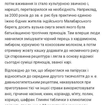
потім вживання їх стало культурною звичкою і,
нарешті, перетворилося на необхідність. Наприклад,
за 2000 років до зв. е. рис був практично єдиною
їжею бідних жителів індійського Малабарського
берега, досить вузька смуга землі якого була
батьківщиною тропічних прянощів. Там вперше люди
навчилися змішувати чорний перець з кардамоном,
імбиром, куркумою та кокосовим молоком, а потім
отриману жовту кашку додавати до несмачного рису.
Ця старовинна рецептура і лягла в основу відомої
сьогодні суміші прянощів, званої карі.
Відповідно до тих, що збереглися на папірусах і
відносяться до середини другого тисячоліття до н. е.
давньоєгипетським рецептам, наказувалося при
приготуванні тієї чи іншої страви використовувати
аніс, гірчичне насіння, кмин, коріандр, м’яту, полин,
корицю, шафран. Глиняні таблички з клинописом