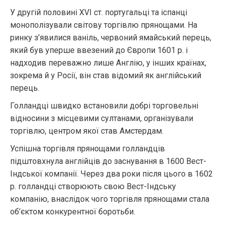
У другій половині XVI ст. португальці та іспанці
монополізували світову торгівлю прянощами. На
ринку з’явилися ваніль, червоний ямайський перець,
який був уперше ввезений до Європи 1601 р. і
надходив переважно лише Англію, у інших країнах,
зокрема й у Росії, він став відомий як англійський
перець.
Голландці швидко встановили добрі торговельні
відносини з місцевими султанами, організували
торгівлю, центром якої став Амстердам.
Успішна торгівля прянощами голландців
підштовхнула англійців до заснування в 1600 Вест-
Індської компанії. Через два роки після цього в 1602
р. голландці створюють свою Вест-Індську
компанію, внаслідок чого торгівля прянощами стала
об’єктом конкурентної боротьби.