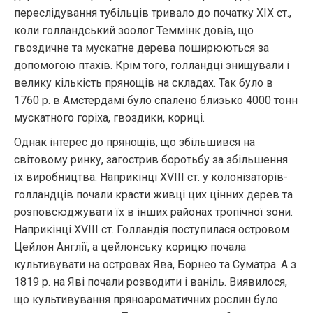
переслідування тубільців тривало до початку XIX ст.,
коли голландський зоолог Теммінк довів, що
гвоздичне та мускатне дерева поширюються за
допомогою птахів. Крім того, голландці знищували і
велику кількість прянощів на складах. Так було в
1760 р. в Амстердамі було спалено близько 4000 тонн
мускатного горіха, гвоздики, кориці.
Однак інтерес до прянощів, що збільшився на
світовому ринку, загострив боротьбу за збільшення
їх виробництва. Наприкінці XVIII ст. у колонізаторів-
голландців почали красти живці цих цінних дерев та
розповсюджувати їх в інших районах тропічної зони.
Наприкінці XVIII ст. Голландія поступилася островом
Цейлон Англії, а цейлонську корицю почала
культивувати на островах Ява, Борнео та Суматра. А з
1819 р. на Яві почали розводити і ваніль. Виявилося,
що культивування пряноароматичних рослин було