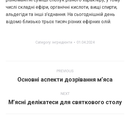
числі складні ефіри, органічні кислоти, вищі спирти,
альдегіди та інші з’єднання. На сьогоднішній день
відомо близько трьох тисяч різних ефірних олій.
Category:
інгредієнти
01.04.2024
PREVIOUS
Основні аспекти дозрівання м’яса
NEXT
М’ясні делікатеси для святкового столу