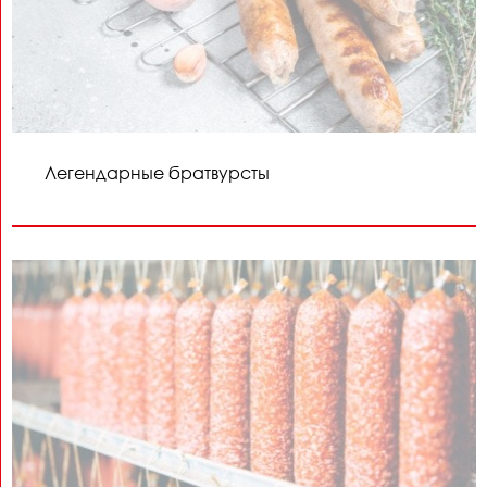
Легендарные братвурсты