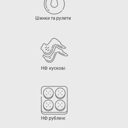
Шинки та рулети
НФ кускові
НФ рублені