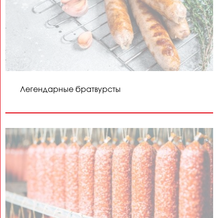
Легендарные братвурсты