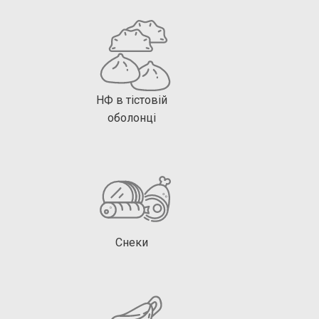
НФ в тістовій
оболонці
Снеки