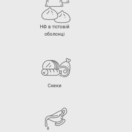
НФ в тістовій
оболонці
Снеки