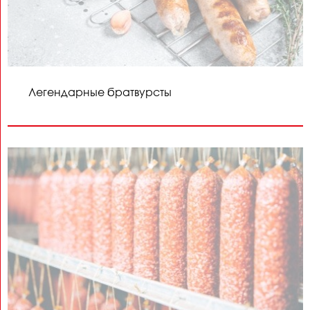
Легендарные братвурсты