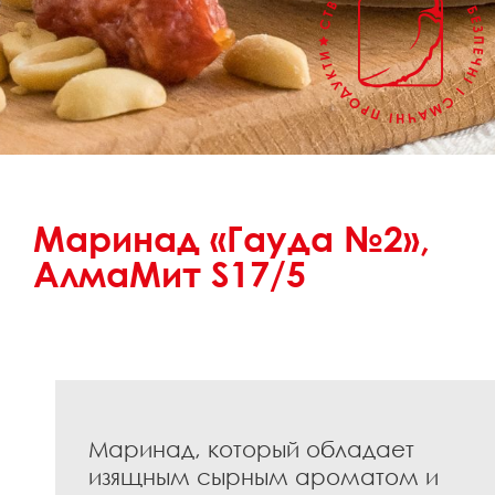
Маринад «Гауда №2»,
АлмаМит S17/5
Маринад, который обладает
изящным сырным ароматом и