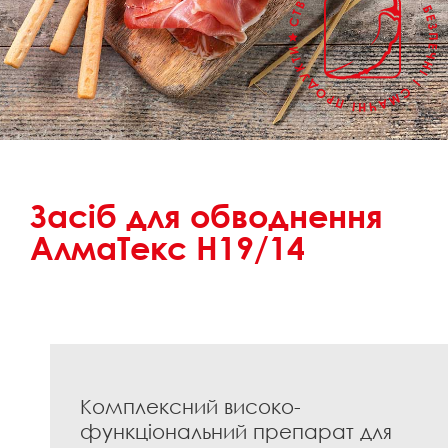
Засіб для обводнення
АлмаТекс Н19/14
Комплексний високо-
функціональний препарат для