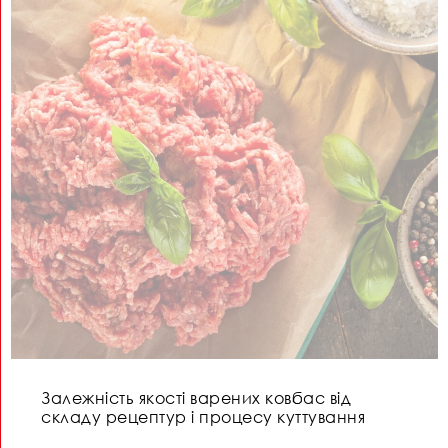
Залежність якості варених ковбас від
складу рецептур і процесу куттування