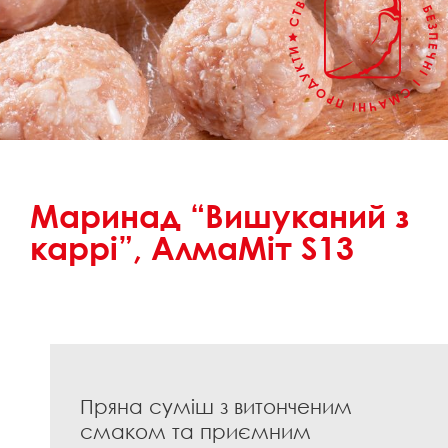
Маринад “Вишуканий з
каррі”, АлмаМіт S13
Пряна суміш з витонченим
смаком та приємним