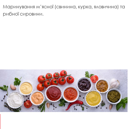
Маринування м’ясної (свинина, курка, яловичина) та
рибної сировини.