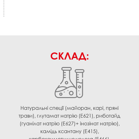
СКЛАД:
Натуральні спеції (майоран, карі, пряні
трави), глутамат натрію (Е621), риботайд
(гуанілат натрію (E627)+ інозінат натрію),
камідь ксантану (Е415),