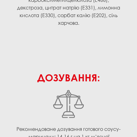
карбоксиметилцелюлоза (Е466),
декстроза, цитрат натрію (Е331), лимонна
кислота (Е330), сорбат калію (Е202), сіль
харчова.
ДОЗУВАННЯ:
Рекомендоване дозування готового соусу-
маринаду: 14-16 г на 1 кг м’ясної