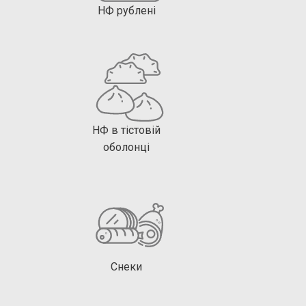
НФ рублені
НФ в тістовій
оболонці
Снеки