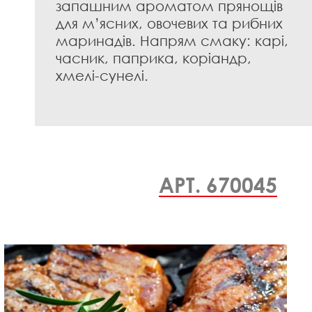
запашним ароматом прянощів
для м’ясних, овочевих та рибних
маринадів. Напрям смаку: карі,
часник, паприка, коріандр,
хмелі-сунелі.
АРТ. 670045