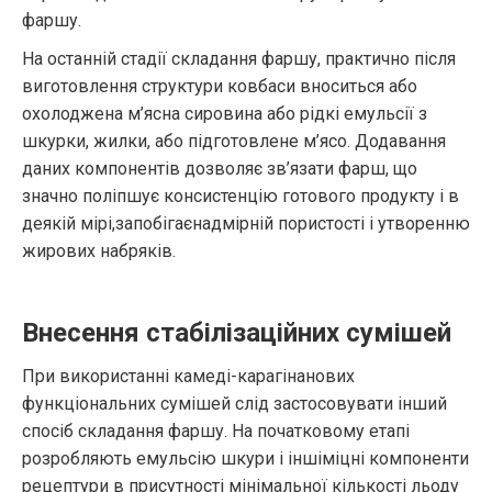
фаршу.
На останній стадії складання фаршу, практично після
виготовлення структури ковбаси вноситься або
охолоджена м’ясна сировина або рідкі емульсії з
шкурки, жилки, або підготовлене м’ясо. Додавання
даних компонентів дозволяє зв’язати фарш, що
значно поліпшує консистенцію готового продукту і в
деякій мірі,запобігаєнадмірній пористості і утворенню
жирових набряків.
Внесення стабілізаційних сумішей
При використанні камеді-карагінанових
функціональних сумішей слід застосовувати інший
спосіб складання фаршу. На початковому етапі
розробляють емульсію шкури і іншіміцні компоненти
рецептури в присутності мінімальної кількості льоду