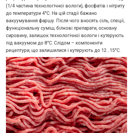
(1/4 частина технологічної вологи), фосфатів і нітриту
до температури 4°С. На цій стадії бажано
вакуумування фаршу. Після чого вносять сіль, спеції,
функціональну суміш, білкові препарати, основну
сировину, залишок технологічної вологи і кутерують
під вакуумом до 8°С. Слідом – компоненти
рецептури, що залишилися і кутерують до 12…15°С.