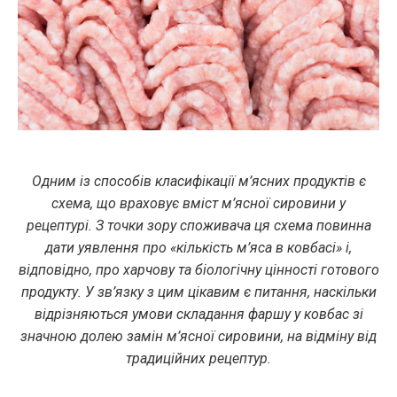
Одним із способів класифікації м’ясних продуктів є
схема, що враховує вміст м’ясної сировини у
рецептурі. З точки зору споживача ця схема повинна
дати уявлення про «кількість м’яса в ковбасі» і,
відповідно, про харчову та біологічну цінності готового
продукту. У зв’язку з цим цікавим є питання, наскільки
відрізняються умови складання фаршу у ковбас зі
значною долею замін м’ясної сировини, на відміну від
традиційних рецептур.