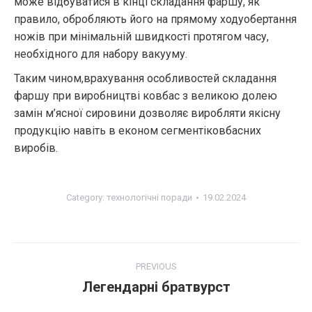
може відбуватися в кінці складання фаршу, як
правило, обробляють його на прямому ходуобертання
ножів при мінімальній швидкості протягом часу,
необхідного для набору вакууму.
Таким чином,врахування особливостей складання
фаршу при виробництві ковбас з великою долею
замін м’ясної сировини дозволяє виробляти якісну
продукцію навіть в економ сегментіковбасних
виробів.
Category:
технологічні поради
19.02.2024
PREVIOUS
Легендарні братвурст