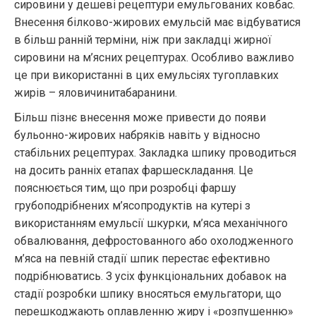
сировини у дешеві рецептури емульгованих ковбас.
Внесення білково-жирових емульсій має відбуватися
в більш ранній терміни, ніж при закладці жирної
сировини на м’ясних рецептурах. Особливо важливо
це при використанні в цих емульсіях тугоплавких
жирів – яловичинитабаранини.
Більш пізнє внесення може привести до появи
бульонно-жирових набряків навіть у відносно
стабільних рецептурах. Закладка шпику проводиться
на досить ранніх етапах фаршескладання. Це
пояснюється тим, що при розробці фаршу
грубоподрібнених м’ясопродуктів на кутері з
використанням емульсії шкурки, м’яса механічного
обвалювання, дефростованного або охолодженного
м’яса на певній стадії шпик перестає ефективно
подрібнюватись. З усіх функціональних добавок на
стадії розробки шпику вносяться емульгатори, що
перешкоджають оплавленню жиру і «розпушенню»