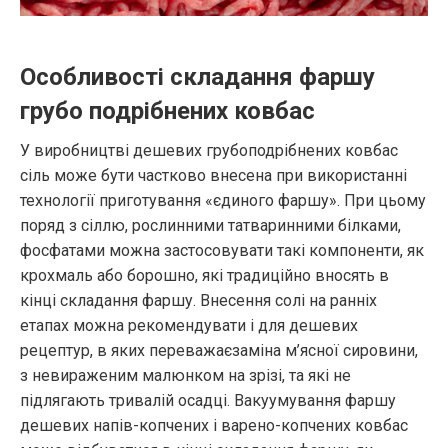
Особливості складання фаршу
грубо подрібнених ковбас
У виробництві дешевих грубоподрібнених ковбас
сіль може бути частково внесена при використанні
технології приготування «єдиного фаршу». При цьому
поряд з сіллю, рослинними татваринними білками,
фосфатами можна застосовувати такі компоненти, як
крохмаль або борошно, які традиційно вносять в
кінці складання фаршу. Внесення солі на ранніх
етапах можна рекомендувати і для дешевих
рецептур, в яких переважаєзаміна м’ясної сировини,
з невираженим малюнком на зрізі, та які не
підлягають тривалій осадці. Вакуумування фаршу
дешевих напів-копчених і варено-копчених ковбас