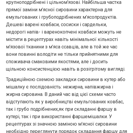
крупноподрібнені і цільном’язові. Найбільша частка
прямої заміни м’ясної сировини характерна для
емульгованих і грубоподрібнених м’ясопродуктів.
Дешеві варені ковбаси, сосиски і сардельки,
недорогі напів- і варенокопчені ковбаси можуть не
містити в рецептурах навіть мінімальної кількості
м’язової тканини з м’яса ссавців, але в той же час
вони повинні володіти не тільки прийнятними для
споживача смаковими якостями, але і досить
щільною консистенцією навіть в розігрітому вигляді.
Традиційною схемою закладки сировини в кутер або
мішалку є послідовність: нежирна, напівжирна і
жирна сировина. В даний час від цієї схеми часто
відступають як у виробництві емульгованих ковбас,
так і грубо подрібнених,як при складанні фаршу в
кутері, так і при використанні фаршемішалки. У
рецептурах зі значною заміною м’ясної сировини
необхідно переглянути порядок складання фаршу для