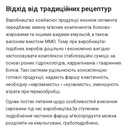
Відхід від традиційних рецептур
Виробництво ковбасної продукції економ сегмента
передбачає заміну м’ясних компонентів білково-
жировими та іншими видами емульсій, а також
високим вмістом ММО. Тому при виробництві
подібних виробів доцільно і економічно вигідно
застосовувати комплексні стабілізаційні суміші, на
основі різних гідроколоїдів, каррагенанів і тваринних
білків. Такі системи ущільнюють консистенцію
готової продукції, надають фаршу еластичність,
необхідну «нарізаємість» і «кусаємість», зменшують
втрати при термообробці.
Однак постає питання щодо особливостей внесення
сировини під час виробництва.За ступенем
подрібнення частинок фаршу м’ясопродукти можна
розділити на емульговані, грубоподрібнені,