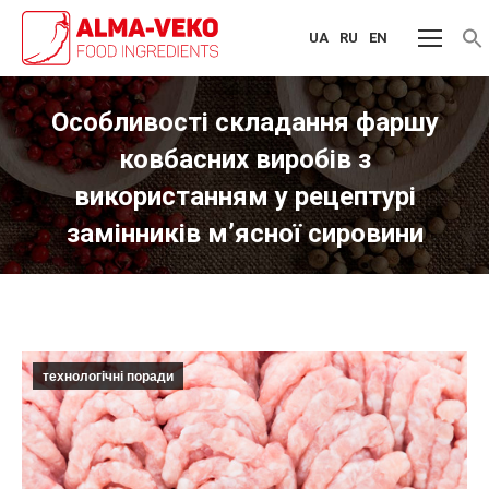
UA
RU
EN
f
S
Особливості складання фаршу
ковбасних виробів з
використанням у рецептурі
замінників м’ясної сировини
You are here:
технологічні поради