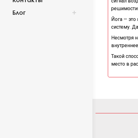
сигнал воз
решимости 
Блог
Йога — это
систему. Д
Несмотря н
внутреннее
Такой спосо
место в ра