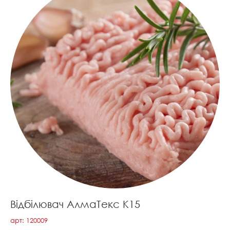
Відбілювач АлмаТекс К15
арт: 120009