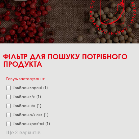
ФІЛЬТР ДЛЯ ПОШУКУ ПОТРІБНОГО
ПРОДУКТА
Галузь застосування:
Ковбаси варені
(1)
Ковбаси в/к
(1)
Ковбаси н/к
(1)
Ковбаси с/к с/в
(1)
Ковбаси кров’яні
(1)
Ще 3 варіантів