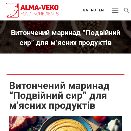
UA
RU
EN
f
S
Витончений маринад “Подвійний
сир” для м’ясних продуктів
You are here:
Витончений маринад
“Подвійний сир” для
м’ясних продуктів